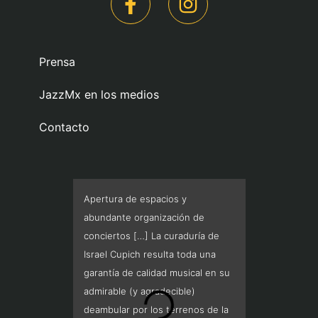
Prensa
JazzMx en los medios
Contacto
Apertura de espacios y
Apertur
abundante organización de
abunda
conciertos […] La curaduría de
concier
Israel Cupich resulta toda una
Israel 
garantía de calidad musical en su
garantí
admirable (y agradecible)
admirab
deambular por los terrenos de la
deambul