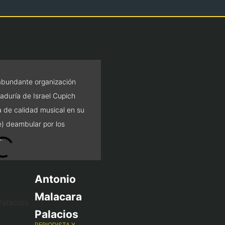
abundante organización
Apertura de espacios y ab
aduría de Israel Cupich
de conciertos […] La curad
a de calidad musical en su
resulta toda una garantía 
e) deambular por los
admirable (y agradecible) 
.
terrenos de la promoción.
Antonio
Malacara
Palacios
PERIODISTA Y