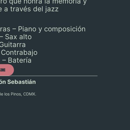
oro que honra la memoria y
 a través del jazz
eras – Piano y composición
– Sax alto
Guitarra
– Contrabajo
 – Batería
S
ón Sebastián
de los Pinos, CDMX.