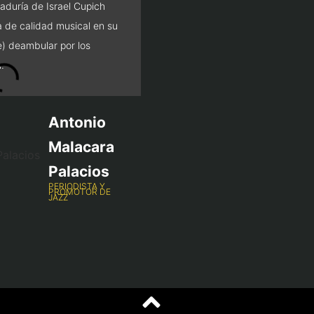
aduría de Israel Cupich
de conciertos […] La curad
a de calidad musical en su
resulta toda una garantía 
e) deambular por los
admirable (y agradecible) 
.
terrenos de la promoción.
Antonio
Malacara
Palacios
PERIODISTA Y
PROMOTOR DE
JAZZ