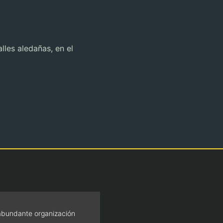
lles aledañas, en el
abundante organización
Apertura de espacios y ab