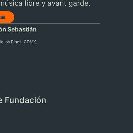
música libre y avant garde.
S
ón Sebastián
de los Pinos, CDMX.
de Fundación